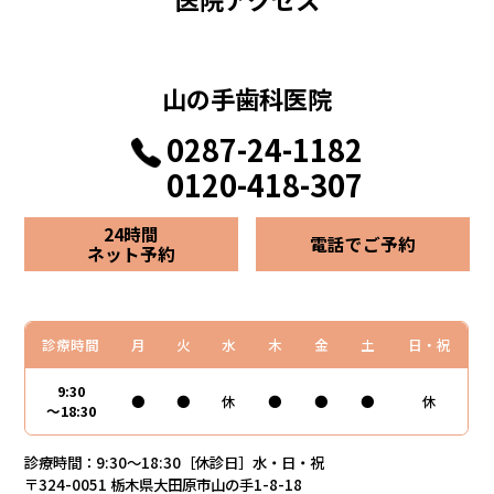
山の手歯科医院
0287-24-1182
0120-418-307
24時間
電話でご予約
ネット予約
診療時間
月
火
水
木
金
土
日・祝
9:30
●
●
休
●
●
●
休
～18:30
診療時間：9:30～18:30［休診日］水・日・祝
〒324-0051 栃木県大田原市山の手1-8-18