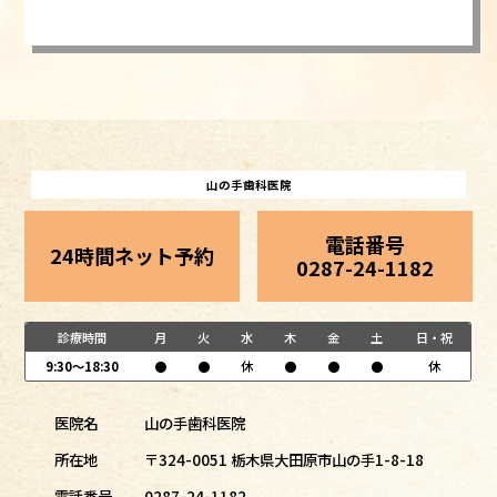
山の手歯科医院
電話番号
24時間ネット予約
0287-24-1182
診療時間
月
火
水
木
金
土
日・祝
9:30～18:30
●
●
休
●
●
●
休
医院名
山の手歯科医院
所在地
〒324-0051 栃木県大田原市山の手1-8-18
電話番号
0287-24-1182