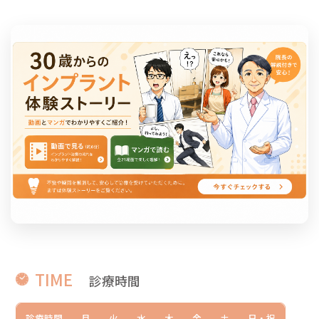
TIME
診療時間
診療時間
月
火
水
木
金
土
日・祝