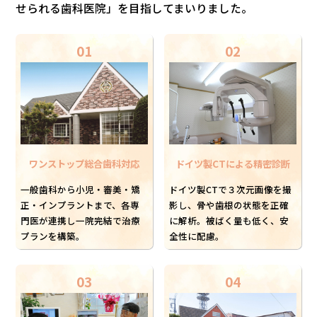
せられる歯科医院」を目指してまいりました。
01
02
ワンストップ総合歯科対応
ドイツ製CTによる精密診断
一般歯科から小児・審美・矯
ドイツ製CTで３次元画像を撮
正・インプラントまで、各専
影し、骨や歯根の状態を正確
門医が連携し一院完結で治療
に解析。被ばく量も低く、安
プランを構築。
全性に配慮。
03
04