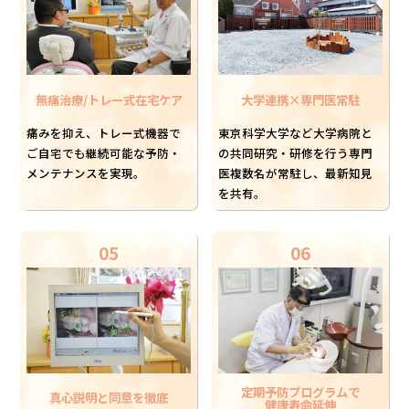
無痛治療/トレー式在宅ケア
大学連携×専門医常駐
痛みを抑え、トレー式機器で
東京科学大学など大学病院と
ご自宅でも継続可能な予防・
の共同研究・研修を行う専門
メンテナンスを実現。
医複数名が常駐し、最新知見
を共有。
05
06
定期予防プログラムで
真心説明と同意を徹底
健康寿命延伸