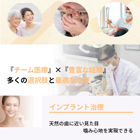
『
チーム医療
』×『
豊富な経験
』
多くの
選択肢
と
最適な治療
インプラント治療
天然の歯に近い見た目
噛み心地を実現できる