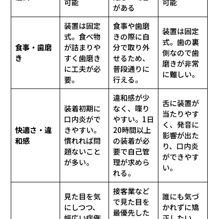
可能
可能
がある
装置は固定
食事や歯磨
装置は固定
式。食べ物
きの際に自
式。歯の裏
食事・歯磨
が詰まりや
分で取り外
側なので歯
き
すく歯磨き
せるため、
磨きが非常
に工夫が必
普段通りに
に難しい。
要。
行える。
違和感が少
舌に装置が
装着初期に
なく、喋り
当たりやす
口内炎がで
やすい。1日
く、発音に
快適さ・違
きやすい。
20時間以上
影響が出た
和感
慣れれば問
の装着が必
り、口内炎
題ないこと
要で自己管
ができやす
が多い。
理が求めら
い。
れる。
接客業など
見た目を気
誰にも気づ
で見た目を
にしつつ、
かれずに矯
最優先した
幅広い症例
正したい