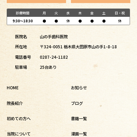
診療時間
月
火
水
木
金
土
日・祝
9:30～18:30
●
●
休
●
●
●
休
医院名
山の手歯科医院
所在地
〒324-0051 栃木県大田原市山の手1-8-18
電話番号
0287-24-1182
駐車場
25台あり
HOME
お知らせ
院長紹介
ブログ
初めての方へ
書籍一覧
当院について
漫画一覧