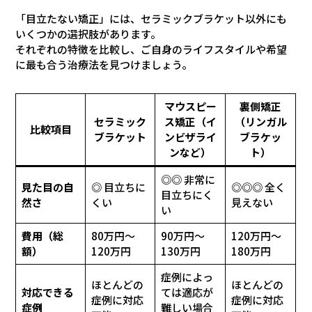
「目立たない矯正」には、セラミックブラケット以外にも
いくつかの選択肢があります。
それぞれの特徴を比較し、ご自身のライフスタイルや希望
に最も合う治療法を見つけましょう。
マウスピー
裏側矯正
セラミック
ス矯正（イ
（リンガル
比較項目
ブラケット
ンビザライ
ブラケッ
ンなど）
ト）
◎◎ 非常に
見た目の自
◎ 目立ちに
◎◎◎ 全く
目立ちにく
然さ
くい
見えない
い
費用（総
80万円～
90万円～
120万円～
額）
120万円
130万円
180万円
症例によっ
ほとんどの
ほとんどの
対応できる
ては適応が
症例に対応
症例に対応
症例
難しい場合