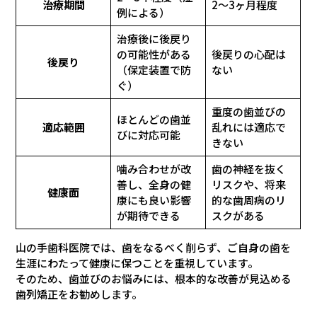
治療期間
2〜3ヶ月程度
例による）
治療後に後戻り
の可能性がある
後戻りの心配は
後戻り
（保定装置で防
ない
ぐ）
重度の歯並びの
ほとんどの歯並
適応範囲
乱れには適応で
びに対応可能
きない
噛み合わせが改
歯の神経を抜く
善し、全身の健
リスクや、将来
健康面
康にも良い影響
的な歯周病のリ
が期待できる
スクがある
山の手歯科医院では、歯をなるべく削らず、ご自身の歯を
生涯にわたって健康に保つことを重視しています。
そのため、歯並びのお悩みには、根本的な改善が見込める
歯列矯正をお勧めします。