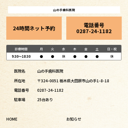
山の手歯科医院
電話番号
24時間ネット予約
0287-24-1182
診療時間
月
火
水
木
金
土
日・祝
9:30～18:30
●
●
休
●
●
●
休
医院名
山の手歯科医院
所在地
〒324-0051 栃木県大田原市山の手1-8-18
電話番号
0287-24-1182
駐車場
25台あり
HOME
お知らせ