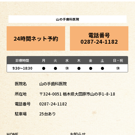
山の手歯科医院
電話番号
24時間ネット予約
0287-24-1182
診療時間
月
火
水
木
金
土
日・祝
9:30～18:30
●
●
休
●
●
●
休
医院名
山の手歯科医院
所在地
〒324-0051 栃木県大田原市山の手1-8-18
電話番号
0287-24-1182
駐車場
25台あり
HOME
お知らせ