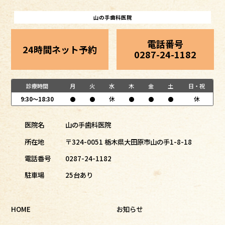
山の手歯科医院
電話番号
24時間ネット予約
0287-24-1182
診療時間
月
火
水
木
金
土
日・祝
9:30～18:30
●
●
休
●
●
●
休
医院名
山の手歯科医院
所在地
〒324-0051 栃木県大田原市山の手1-8-18
電話番号
0287-24-1182
駐車場
25台あり
HOME
お知らせ