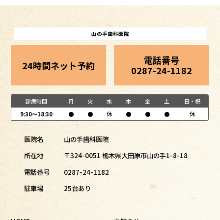
山の手歯科医院
電話番号
24時間ネット予約
0287-24-1182
診療時間
月
火
水
木
金
土
日・祝
9:30～18:30
●
●
休
●
●
●
休
医院名
山の手歯科医院
所在地
〒324-0051 栃木県大田原市山の手1-8-18
電話番号
0287-24-1182
駐車場
25台あり